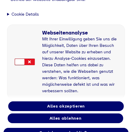
Cookie Details
Gases for tomorrow
Webseitenanalyse
Seit über 100 Jahren geben wir Gas. Für Erfolg,
Mit Ihrer Einwilligung geben Sie uns die
Wärme, Fortschritt, die Zukunft und eine
Möglichkeit, Daten über Ihren Besuch
auf unserer Website zu erheben und
lebenswerte Welt auch für nachfolgende
hierzu Analyse-Cookies einzusetzen.
Generationen.
Diese Daten helfen uns dabei zu
verstehen, wie die Webseiten genutzt
werden: Was funktioniert, was
möglicherweise defekt ist und was wir
verbessern sollten.
Alles akzeptieren
Alles ablehnen