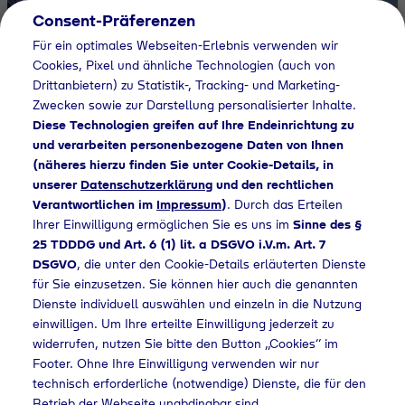
Consent-Präferenzen
DE
Für ein optimales Webseiten-Erlebnis verwenden wir
Cookies, Pixel und ähnliche Technologien (auch von
Gases for
Drittanbietern) zu Statistik-, Tracking- und Marketing-
Zwecken sowie zur Darstellung personalisierter Inhalte.
Diese Technologien greifen auf Ihre Endeinrichtung zu
tomorrow
und verarbeiten personenbezogene Daten von Ihnen
(näheres hierzu finden Sie unter Cookie-Details, in
unserer
Datenschutzerklärung
und den rechtlichen
Verantwortlichen im
Impressum
)
. Durch das Erteilen
Mehr erfahren
Ihrer Einwilligung ermöglichen Sie es uns im
Sinne des §
25 TDDDG und Art. 6 (1) lit. a DSGVO i.V.m. Art. 7
DSGVO
, die unter den Cookie-Details erläuterten Dienste
für Sie einzusetzen. Sie können hier auch die genannten
Dienste individuell auswählen und einzeln in die Nutzung
einwilligen. Um Ihre erteilte Einwilligung jederzeit zu
LPG Versorgung
Ne
widerrufen, nutzen Sie bitte den Button „Cookies“ im
Sichere Versorgung
N
Footer. Ohne Ihre Einwilligung verwenden wir nur
mit Tyczka
in
technisch erforderliche (notwendige) Dienste, die für den
Betrieb der Webseite unabdingbar sind.