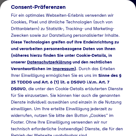
Consent-Präferenzen
DE
Für ein optimales Webseiten-Erlebnis verwenden wir
Cookies, Pixel und ähnliche Technologien (auch von
Drittanbietern) zu Statistik-, Tracking- und Marketing-
Zwecken sowie zur Darstellung personalisierter Inhalte.
Diese Technologien greifen auf Ihre Endeinrichtung zu
und verarbeiten personenbezogene Daten von Ihnen
(näheres hierzu finden Sie unter Cookie-Details, in
Kontakt
unserer
Datenschutzerklärung
und den rechtlichen
Kontaktieren
Verantwortlichen im
Impressum
)
. Durch das Erteilen
Ihrer Einwilligung ermöglichen Sie es uns im
Sinne des §
Sie uns
25 TDDDG und Art. 6 (1) lit. a DSGVO i.V.m. Art. 7
DSGVO
, die unter den Cookie-Details erläuterten Dienste
für Sie einzusetzen. Sie können hier auch die genannten
Dienste individuell auswählen und einzeln in die Nutzung
Home
Kontakt
einwilligen. Um Ihre erteilte Einwilligung jederzeit zu
widerrufen, nutzen Sie bitte den Button „Cookies“ im
Footer. Ohne Ihre Einwilligung verwenden wir nur
Allgemeines Kontaktformular
technisch erforderliche (notwendige) Dienste, die für den
Betrieb der Webseite unabdingbar sind.