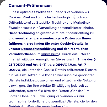
Consent-Präferenzen
DE
Für ein optimales Webseiten-Erlebnis verwenden wir
Cookies, Pixel und ähnliche Technologien (auch von
Drittanbietern) zu Statistik-, Tracking- und Marketing-
Zwecken sowie zur Darstellung personalisierter Inhalte.
Diese Technologien greifen auf Ihre Endeinrichtung zu
und verarbeiten personenbezogene Daten von Ihnen
(näheres hierzu finden Sie unter Cookie-Details, in
AGB AEB
unserer
Datenschutzerklärung
und den rechtlichen
AGB | AEB
Verantwortlichen im
Impressum
)
. Durch das Erteilen
Ihrer Einwilligung ermöglichen Sie es uns im
Sinne des §
25 TDDDG und Art. 6 (1) lit. a DSGVO i.V.m. Art. 7
DSGVO
, die unter den Cookie-Details erläuterten Dienste
Home
AGB AEB
für Sie einzusetzen. Sie können hier auch die genannten
Dienste individuell auswählen und einzeln in die Nutzung
einwilligen. Um Ihre erteilte Einwilligung jederzeit zu
Allgemeine
widerrufen, nutzen Sie bitte den Button „Cookies“ im
Footer. Ohne Ihre Einwilligung verwenden wir nur
Einkaufsbedingungen
technisch erforderliche (notwendige) Dienste, die für den
Betrieb der Webseite unabdingbar sind.