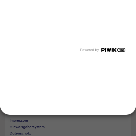
Unternehmen
Über uns
Newsroom
Karriere
Events und Termine
Unsere Bereiche
Tyczka Energy
Tyczka Hydrogen
Powered by
Tyczka Air Gases
Tyczka Trading
Folgen Sie uns
Kontakt
Impressum
Hinweisgebersystem
Datenschutz