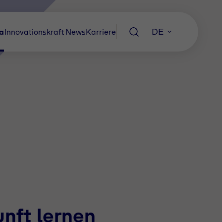
DE
a
Innovationskraft
News
Karriere
unft lernen