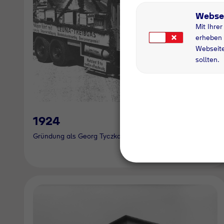
Webse
Mit Ihre
erheben 
Webseite
sollten.
1924
Gründung als Georg Tyczka Sauerstoffwerk (Görlitz)