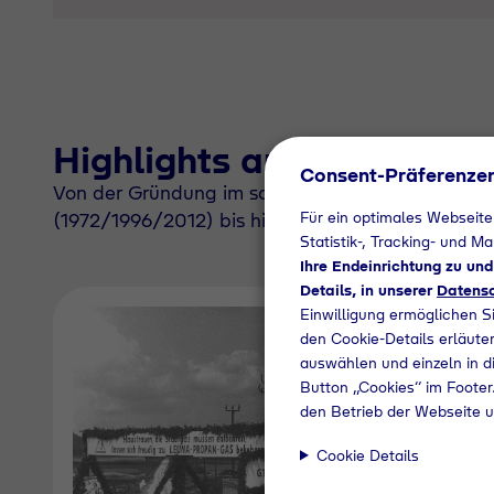
Highlights aus über 100 
Consent-Präferenze
Von der Gründung im schlesischen Görlitz (1924
Für ein optimales Webseite
(1972/1996/2012) bis hin zur Entstehung der Tyc
Statistik-, Tracking- und M
Ihre Endeinrichtung zu un
Details, in unserer
Datensc
Einwilligung ermöglichen S
den Cookie-Details erläuter
auswählen und einzeln in di
Button „Cookies“ im Footer.
den Betrieb der Webseite u
Cookie Details