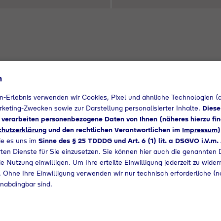
Jahren Tyczka
n
) über die Entwicklung von olympischen Feuern und Fac
n-Erlebnis verwenden wir Cookies, Pixel und ähnliche Technologien (a
zka Hydrogen im Zukunftsmarkt grüner Wasserstoff (20
arketing-Zwecken sowie zur Darstellung personalisierter Inhalte.
Diese
d verarbeiten personenbezogene Daten von Ihnen (näheres hierzu fin
hutzerklärung
und den rechtlichen Verantwortlichen im
Impressum
)
ie es uns im
Sinne des § 25 TDDDG und Art. 6 (1) lit. a DSGVO i.V.m.
ten Dienste für Sie einzusetzen. Sie können hier auch die genannten D
e Nutzung einwilligen. Um Ihre erteilte Einwilligung jederzeit zu wider
 Ohne Ihre Einwilligung verwenden wir nur technisch erforderliche (n
nabdingbar sind.