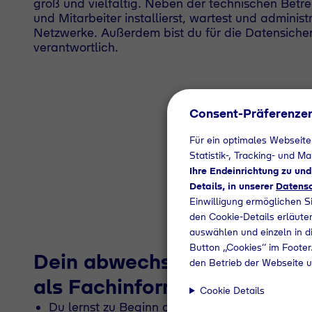
groß und vielfältig. Neben der technischen Betr
und Mitarbeiter installierst, wartest und administ
Netzwerke. Außerdem bist du für die Datensiche
verantwortlich.
Consent-Präferenze
Für ein optimales Webseite
Statistik-, Tracking- und M
Ihre Endeinrichtung zu un
Details, in unserer
Datensc
Einwilligung ermöglichen S
den Cookie-Details erläuter
auswählen und einzeln in di
Button „Cookies“ im Footer.
Dein abwechslungsreiches 
den Betrieb der Webseite u
als Fachinformatiker/in für
Cookie Details
Du lernst zu Beginn die Grundlagen der Hard