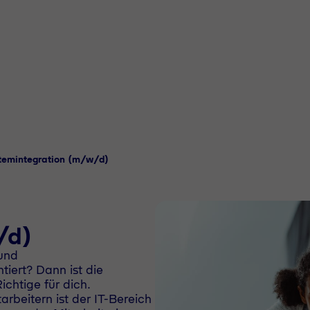
stemintegration (m/w/d)
/d)
 und
iert? Dann ist die
chtige für dich.
rbeitern ist der IT-Bereich