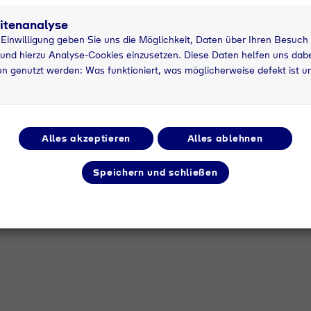
ten zu komplexen Systemen
itenanalyse
r Einwilligung geben Sie uns die Möglichkeit, Daten über Ihren Besuch
stemen und Durchführen von Tests
und hierzu Analyse-Cookies einzusetzen. Diese Daten helfen uns dabei
ons- und Kommunikationslösungen
n genutzt werden: Was funktioniert, was möglicherweise defekt ist u
itsanweisungen für die Bedienung der Systeme ausarbe
ernen möchtest.
mmunikation in Teams.
Alles akzeptieren
Alles ablehnen
rbeitsalltag.
Speichern und schließen
euen Personen.
 dich selbstverständlich.