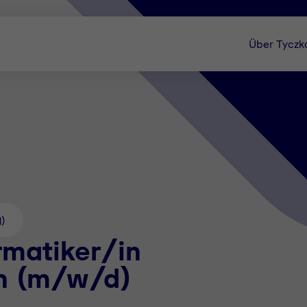
Über Tyczk
d)
rmatiker/in
on (m/w/d)