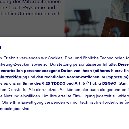
euung der Mitarbeiterinnen
rierst du IT-Systeme und
rheit im Unternehmen mit
n
n-Erlebnis verwenden wir Cookies, Pixel und ähnliche Technologien (a
arketing-Zwecken sowie zur Darstellung personalisierter Inhalte.
Diese
d verarbeiten personenbezogene Daten von Ihnen (näheres hierzu fin
hutzerklärung
und den rechtlichen Verantwortlichen im
Impressum
)
ie es uns im
Sinne des § 25 TDDDG und Art. 6 (1) lit. a DSGVO i.V.m.
ten Dienste für Sie einzusetzen. Sie können hier auch die genannten D
e Nutzung einwilligen. Um Ihre erteilte Einwilligung jederzeit zu wider
 Ohne Ihre Einwilligung verwenden wir nur technisch erforderliche (n
Aufgabengebiet
nabdingbar sind.
 Systemintegration (m/w/d):
- und Software kennen