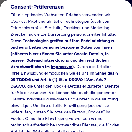
Consent-Präferenzen
DE
Für ein optimales Webseiten-Erlebnis verwenden wir
Cookies, Pixel und ähnliche Technologien (auch von
Drittanbietern) zu Statistik-, Tracking- und Marketing-
Zwecken sowie zur Darstellung personalisierter Inhalte.
Diese Technologien greifen auf Ihre Endeinrichtung zu
und verarbeiten personenbezogene Daten von Ihnen
(näheres hierzu finden Sie unter Cookie-Details, in
Job Detail
unserer
Datenschutzerklärung
und den rechtlichen
Verantwortlichen im
Impressum
)
. Durch das Erteilen
Jetzt bewerben
Ihrer Einwilligung ermöglichen Sie es uns im
Sinne des §
25 TDDDG und Art. 6 (1) lit. a DSGVO i.V.m. Art. 7
DSGVO
, die unter den Cookie-Details erläuterten Dienste
für Sie einzusetzen. Sie können hier auch die genannten
Dienste individuell auswählen und einzeln in die Nutzung
Ort
einwilligen. Um Ihre erteilte Einwilligung jederzeit zu
Koblenz
widerrufen, nutzen Sie bitte den Button „Cookies“ im
Footer. Ohne Ihre Einwilligung verwenden wir nur
technisch erforderliche (notwendige) Dienste, die für den
Betrieb der Webseite unabdingbar sind.
Arbeitszeit