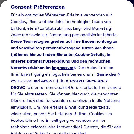
Consent-Präferenzen
DE
Für ein optimales Webseiten-Erlebnis verwenden wir
Cookies, Pixel und ähnliche Technologien (auch von
Drittanbietern) zu Statistik-, Tracking- und Marketing-
Zwecken sowie zur Darstellung personalisierter Inhalte.
Diese Technologien greifen auf Ihre Endeinrichtung zu
und verarbeiten personenbezogene Daten von Ihnen
(näheres hierzu finden Sie unter Cookie-Details, in
Job Detail
unserer
Datenschutzerklärung
und den rechtlichen
Verantwortlichen im
Impressum
)
. Durch das Erteilen
Jetzt bewerben
Ihrer Einwilligung ermöglichen Sie es uns im
Sinne des §
25 TDDDG und Art. 6 (1) lit. a DSGVO i.V.m. Art. 7
DSGVO
, die unter den Cookie-Details erläuterten Dienste
für Sie einzusetzen. Sie können hier auch die genannten
Dienste individuell auswählen und einzeln in die Nutzung
Ort
einwilligen. Um Ihre erteilte Einwilligung jederzeit zu
Geretsried
widerrufen, nutzen Sie bitte den Button „Cookies“ im
Footer. Ohne Ihre Einwilligung verwenden wir nur
technisch erforderliche (notwendige) Dienste, die für den
Betrieb der Webseite unabdingbar sind.
Arbeitszeit