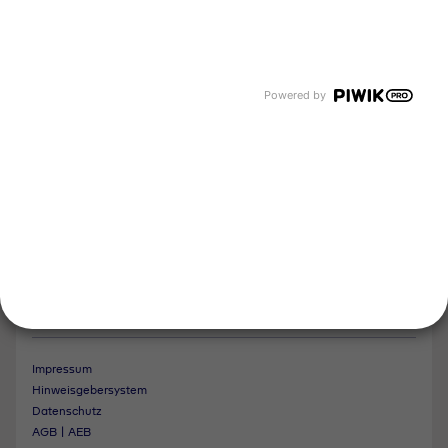
Newsroom
Karriere
Events und Termine
Unsere Bereiche
Powered by
Tyczka Energy
Tyczka Hydrogen
Tyczka Air Gases
Tyczka Trading
Folgen Sie uns
Kontakt
Impressum
Hinweisgebersystem
Datenschutz
AGB | AEB