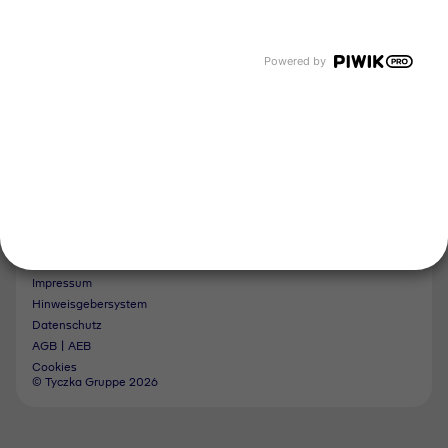
Tyczka Energy
Tyczka Hydrogen
Tyczka Air Gases
Powered by
Tyczka Trading
Folgen Sie uns
Kontakt
Impressum
Hinweisgebersystem
Datenschutz
AGB | AEB
Cookies
© Tyczka Gruppe 2026