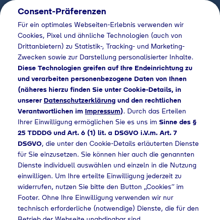
Consent-Präferenzen
DE
Für ein optimales Webseiten-Erlebnis verwenden wir
Cookies, Pixel und ähnliche Technologien (auch von
Drittanbietern) zu Statistik-, Tracking- und Marketing-
Zwecken sowie zur Darstellung personalisierter Inhalte.
Diese Technologien greifen auf Ihre Endeinrichtung zu
und verarbeiten personenbezogene Daten von Ihnen
(näheres hierzu finden Sie unter Cookie-Details, in
unserer
Datenschutzerklärung
und den rechtlichen
Verantwortlichen im
Impressum
)
. Durch das Erteilen
Ihrer Einwilligung ermöglichen Sie es uns im
Sinne des §
25 TDDDG und Art. 6 (1) lit. a DSGVO i.V.m. Art. 7
DSGVO
, die unter den Cookie-Details erläuterten Dienste
für Sie einzusetzen. Sie können hier auch die genannten
Dienste individuell auswählen und einzeln in die Nutzung
einwilligen. Um Ihre erteilte Einwilligung jederzeit zu
widerrufen, nutzen Sie bitte den Button „Cookies“ im
Footer. Ohne Ihre Einwilligung verwenden wir nur
technisch erforderliche (notwendige) Dienste, die für den
Betrieb der Webseite unabdingbar sind.