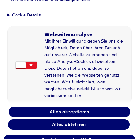
Erfolgsstory Schmelzbetrieb von Tyczka Energy
Johann Grohmann
Cookie Details
stellt
Webseitenanalyse
Schmelzbetriebe auf
Mit Ihrer Einwilligung geben Sie uns die
Flüssiggas um
Möglichkeit, Daten über Ihren Besuch
auf unserer Website zu erheben und
hierzu Analyse-Cookies einzusetzen.
Diese Daten helfen uns dabei zu
verstehen, wie die Webseiten genutzt
ft
Erfolgsstories
Erfolgsstory Schmelzbetrieb von Tyczka Energ
werden: Was funktioniert, was
möglicherweise defekt ist und was wir
verbessern sollten.
Die Johann Grohmann GmbH & Co. KG im baden-
württembergischen Bisingen, ca. 65 km
südwestlich von Stuttgart gelegen, ist seit 1954 mit
Alles akzeptieren
der Aluminium-Gießerei der traditionsreichste
Standort der Grohmann-Gruppe. Zum Portfolio des
Alles ablehnen
Standorts gehören Sandguss, Kokillenguss,
Modell- und Formenbau, Mechanische