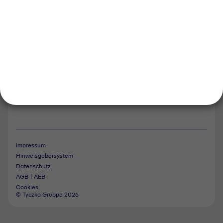
Tyczka Energy
Tyczka Hydrogen
Tyczka Air Gases
Tyczka Trading
Folgen Sie uns
Kontakt
Impressum
Hinweisgebersystem
Datenschutz
AGB | AEB
Cookies
© Tyczka Gruppe 2026