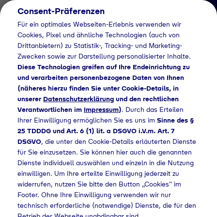
Consent-Präferenzen
DE
Für ein optimales Webseiten-Erlebnis verwenden wir
Cookies, Pixel und ähnliche Technologien (auch von
Drittanbietern) zu Statistik-, Tracking- und Marketing-
Zwecken sowie zur Darstellung personalisierter Inhalte.
Diese Technologien greifen auf Ihre Endeinrichtung zu
und verarbeiten personenbezogene Daten von Ihnen
(näheres hierzu finden Sie unter Cookie-Details, in
Job Detail
unserer
Datenschutzerklärung
und den rechtlichen
Verantwortlichen im
Impressum
)
. Durch das Erteilen
Jetzt bewerben
Ihrer Einwilligung ermöglichen Sie es uns im
Sinne des §
25 TDDDG und Art. 6 (1) lit. a DSGVO i.V.m. Art. 7
DSGVO
, die unter den Cookie-Details erläuterten Dienste
für Sie einzusetzen. Sie können hier auch die genannten
Dienste individuell auswählen und einzeln in die Nutzung
Ort
einwilligen. Um Ihre erteilte Einwilligung jederzeit zu
Geretsried
widerrufen, nutzen Sie bitte den Button „Cookies“ im
Footer. Ohne Ihre Einwilligung verwenden wir nur
technisch erforderliche (notwendige) Dienste, die für den
Betrieb der Webseite unabdingbar sind.
Arbeitszeit