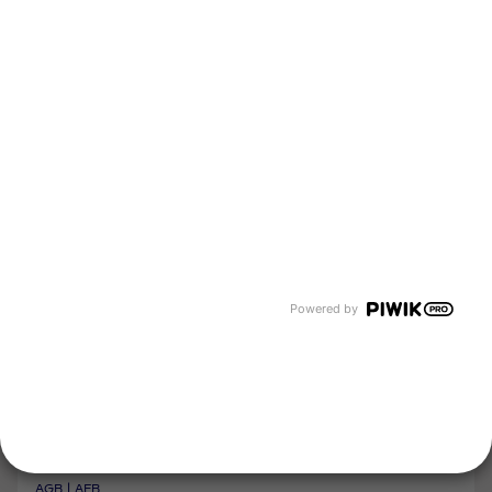
Über uns
Newsroom
Karriere
Events und Termine
Unsere Bereiche
Tyczka Energy
Tyczka Hydrogen
Tyczka Air Gases
Tyczka Trading
Folgen Sie uns
Kontakt
Powered by
Impressum
Hinweisgebersystem
Datenschutz
AGB | AEB