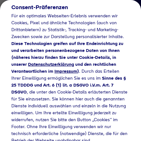
Consent-Präferenzen
DE
Für ein optimales Webseiten-Erlebnis verwenden wir
Cookies, Pixel und ähnliche Technologien (auch von
Drittanbietern) zu Statistik-, Tracking- und Marketing-
Zwecken sowie zur Darstellung personalisierter Inhalte.
Diese Technologien greifen auf Ihre Endeinrichtung zu
und verarbeiten personenbezogene Daten von Ihnen
(näheres hierzu finden Sie unter Cookie-Details, in
Job Detail
unserer
Datenschutzerklärung
und den rechtlichen
Verantwortlichen im
Impressum
)
. Durch das Erteilen
Jetzt bewerben
Ihrer Einwilligung ermöglichen Sie es uns im
Sinne des §
25 TDDDG und Art. 6 (1) lit. a DSGVO i.V.m. Art. 7
DSGVO
, die unter den Cookie-Details erläuterten Dienste
für Sie einzusetzen. Sie können hier auch die genannten
Dienste individuell auswählen und einzeln in die Nutzung
Ort
einwilligen. Um Ihre erteilte Einwilligung jederzeit zu
Geretsried
widerrufen, nutzen Sie bitte den Button „Cookies“ im
Footer. Ohne Ihre Einwilligung verwenden wir nur
technisch erforderliche (notwendige) Dienste, die für den
Betrieb der Webseite unabdingbar sind.
Arbeitszeit