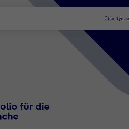
Über Tyczk
lio für die
nche