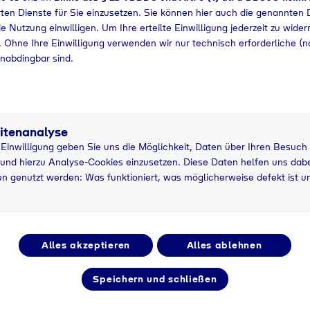
ten Dienste für Sie einzusetzen. Sie können hier auch die genannten D
ibriergase
e Nutzung einwilligen. Um Ihre erteilte Einwilligung jederzeit zu wider
 Ohne Ihre Einwilligung verwenden wir nur technisch erforderliche (n
zka auch ein breites Portfolio an Prozess-, Kälte- un
nabdingbar sind.
ckstoff (N2) im Fokus, denn durch seine inerten
s Schutz- und Sicherheitsgas genutzt. Mit der größten
m in flüssiger Form bei der Tieftemperaturbehandlung 
en zudem das Flüssiggas Propan (C3H8) zum Anfetten 
itenanalyse
ndogas. In DIN-Qualität gewährleistet Propan einen
r Einwilligung geben Sie uns die Möglichkeit, Daten über Ihren Besuch
m hohe CO2-Gehalte im Erdgas gehören bei einer
und hierzu Analyse-Cookies einzusetzen. Diese Daten helfen uns dabei
genheit an. Des Weiteren wird das Portfolio durch
 und Methanol (CH3OH) zur Schutzgaserzeugung ergän
n genutzt werden: Was funktioniert, was möglicherweise defekt ist u
eit, aber auch als reduzierende Schutzgaskomponente 
ff verwendet. Nicht zuletzt sorgt eine sehr breite Aus
 für stabile Prozess- und Qualitätsketten.
Green Atmospheric Gases“
Alles akzeptieren
Alles ablehnen
wie die Wärmebehandlung bieten auch große Potenzi
die Luftgase Stickstoff, Sauerstoff und Argon, die mit 
Speichern und schließen
ind, als „Green Atmospheric Gases“ an. Auch von Tyczk
grüner Wasserstoff aus regenerativ erzeugtem Strom