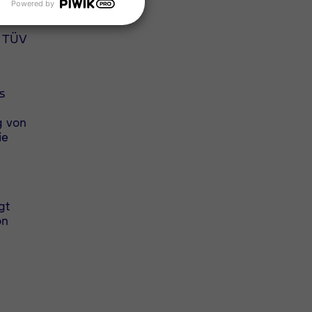
Powered by
it
n TÜV
s
g von
ie
gt
on