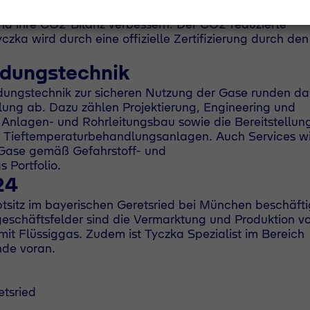
anpassen zu müssen, können industrielle Anwender dam
d ihre CO2-Bilanz verbessern. Der CO2-reduzierte
zka wird durch eine offizielle Zertifizierung durch de
ndungstechnik
dungstechnik zur sicheren Nutzung der Gase runden da
ng ab. Dazu zählen Projektierung, Engineering und
nlagen- und Rohrleitungsbau sowie die Bereitstellun
d Tieftemperaturbehandlungsanlagen. Auch Services w
 Gase gemäß Gefahrstoff- und
 Portfolio.
24
sitz im bayerischen Geretsried bei München beschäfti
geschäftsfelder sind die Vermarktung und Produktion v
it Flüssiggas. Zudem ist Tyczka Spezialist im Bereich
nde voran.
tsried