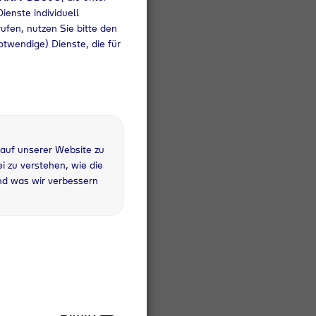
ienste individuell
rufen, nutzen Sie bitte den
otwendige) Dienste, die für
d
zum
der
 auf unserer Website zu
 zu verstehen, wie die
zt.
nd was wir verbessern
sowie
wahl
ale
Strom
a per