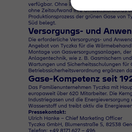
verfügbar. Ohne ihre bewährten Prozesse 
ohne Zeitaufwand ihre Umweltstandards un
Produktionsprozess der grünen Gase von Tyc
Süd belegt.
Versorgungs- und Anwe
Die erforderliche Versorgungs- und Anwen
Angebot von Tyczka für die Wärmebehandlu
Montage von Gasversorgungsanlagen, der A
Anlagentechnik, wie z. B. Gasmischern un
Wartungen und Sicherheitsschulungen für
Betriebssicherheitsverordnung ergänzen das
Gase-Kompetenz seit 19
Das Familienunternehmen Tyczka mit Haupt
europaweit über 620 Mitarbeiter. Die Kern
Industriegasen und die Energieversorgung m
Wasserstoff und treibt aktiv die Energiewe
Pressekontakt:
Ulrich Hanke - Chief Marketing Officer
Tyczka GmbH, Blumenstraße 5, 82538 Gere
Telefon: +49 8171 627 - 496