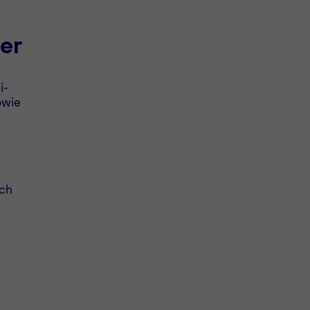
er
i-
owie
uch