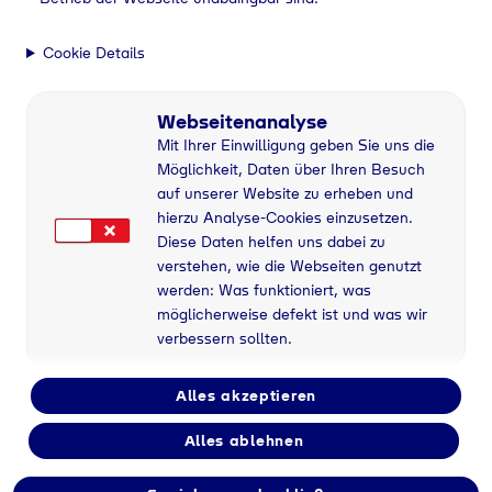
Geretsried
, 25.06.2024
Cookie Details
Siemens Mobility
Webseitenanalyse
and Tyczka
Mit Ihrer Einwilligung geben Sie uns die
Möglichkeit, Daten über Ihren Besuch
Hydrogen
auf unserer Website zu erheben und
hierzu Analyse-Cookies einzusetzen.
cooperate in the
Diese Daten helfen uns dabei zu
verstehen, wie die Webseiten genutzt
hydrogen railway
werden: Was funktioniert, was
möglicherweise defekt ist und was wir
sector to provide
verbessern sollten.
end-to-end
Alles akzeptieren
solutions for fuel
Alles ablehnen
cell trains