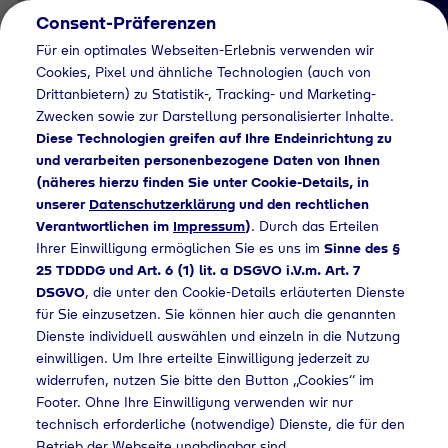
Consent-Präferenzen
DE
Für ein optimales Webseiten-Erlebnis verwenden wir
Cookies, Pixel und ähnliche Technologien (auch von
Drittanbietern) zu Statistik-, Tracking- und Marketing-
Zwecken sowie zur Darstellung personalisierter Inhalte.
Diese Technologien greifen auf Ihre Endeinrichtung zu
und verarbeiten personenbezogene Daten von Ihnen
(näheres hierzu finden Sie unter Cookie-Details, in
News Detail
unserer
Datenschutzerklärung
und den rechtlichen
Verantwortlichen im
Impressum
)
. Durch das Erteilen
Ihrer Einwilligung ermöglichen Sie es uns im
Sinne des §
ilway sector to provide end-to-end solutions for fuel cell trains
25 TDDDG und Art. 6 (1) lit. a DSGVO i.V.m. Art. 7
DSGVO
, die unter den Cookie-Details erläuterten Dienste
für Sie einzusetzen. Sie können hier auch die genannten
Dienste individuell auswählen und einzeln in die Nutzung
einwilligen. Um Ihre erteilte Einwilligung jederzeit zu
widerrufen, nutzen Sie bitte den Button „Cookies“ im
Footer. Ohne Ihre Einwilligung verwenden wir nur
technisch erforderliche (notwendige) Dienste, die für den
Betrieb der Webseite unabdingbar sind.