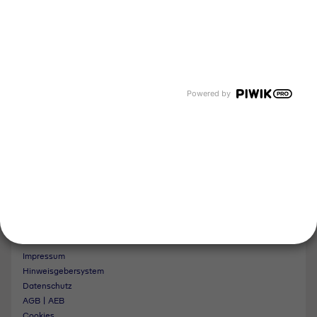
Newsroom
Karriere
Events und Termine
Unsere Bereiche
Tyczka Energy
Tyczka Hydrogen
Tyczka Air Gases
Powered by
Tyczka Trading
Folgen Sie uns
Kontakt
Impressum
Hinweisgebersystem
Datenschutz
AGB | AEB
Cookies