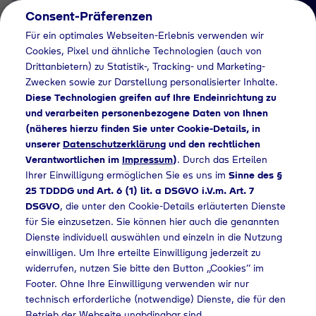
Consent-Präferenzen
DE
Für ein optimales Webseiten-Erlebnis verwenden wir
Cookies, Pixel und ähnliche Technologien (auch von
Drittanbietern) zu Statistik-, Tracking- und Marketing-
Zwecken sowie zur Darstellung personalisierter Inhalte.
Diese Technologien greifen auf Ihre Endeinrichtung zu
und verarbeiten personenbezogene Daten von Ihnen
(näheres hierzu finden Sie unter Cookie-Details, in
News Detail
unserer
Datenschutzerklärung
und den rechtlichen
Testfahrt des ersten
Verantwortlichen im
Impressum
)
. Durch das Erteilen
Ihrer Einwilligung ermöglichen Sie es uns im
Sinne des §
bayerischen
25 TDDDG und Art. 6 (1) lit. a DSGVO i.V.m. Art. 7
Wasserstoffzugs von
DSGVO
, die unter den Cookie-Details erläuterten Dienste
für Sie einzusetzen. Sie können hier auch die genannten
Siemens Mobility mit
Dienste individuell auswählen und einzeln in die Nutzung
grünem Wasserstoff von
einwilligen. Um Ihre erteilte Einwilligung jederzeit zu
widerrufen, nutzen Sie bitte den Button „Cookies“ im
Tyczka Hydrogen
Footer. Ohne Ihre Einwilligung verwenden wir nur
technisch erforderliche (notwendige) Dienste, die für den
Betrieb der Webseite unabdingbar sind.