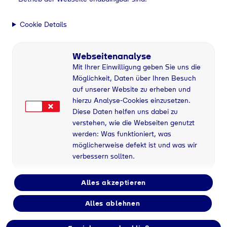
ilungen
Testfahrt mit grünem Wasserstoff von Tyczka Hydrogen
Cookie Details
Webseitenanalyse
Mit Ihrer Einwilligung geben Sie uns die
Möglichkeit, Daten über Ihren Besuch
auf unserer Website zu erheben und
hierzu Analyse-Cookies einzusetzen.
Geretsried
, 15.09.2023
Diese Daten helfen uns dabei zu
verstehen, wie die Webseiten genutzt
werden: Was funktioniert, was
möglicherweise defekt ist und was wir
Bahn frei für die Energiewende: Als der neue
verbessern sollten.
Wasserstoff-Regionalzug von Siemens Mobility
am 15. September mit zahlreichen prominenten
Alles akzeptieren
Gästen aus Politik und Wirtschaft auf Testfahrt
ging, war auch die Tyczka Hydrogen GmbH an
Alles ablehnen
Bord. Der Gase-Spezialist lieferte den grünen
Wasserstoff für die erste Probefahrt durch das