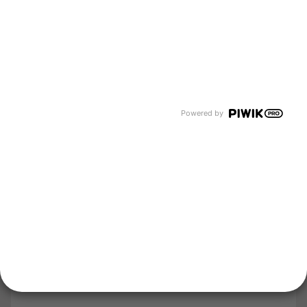
Unternehmen
Über uns
Newsroom
Karriere
Powered by
Events und Termine
Unsere Bereiche
Tyczka Energy
Tyczka Hydrogen
Tyczka Air Gases
Tyczka Trading
Folgen Sie uns
Kontakt