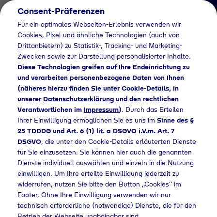
Consent-Präferenzen
DE
Für ein optimales Webseiten-Erlebnis verwenden wir
Cookies, Pixel und ähnliche Technologien (auch von
Drittanbietern) zu Statistik-, Tracking- und Marketing-
Zwecken sowie zur Darstellung personalisierter Inhalte.
Diese Technologien greifen auf Ihre Endeinrichtung zu
und verarbeiten personenbezogene Daten von Ihnen
(näheres hierzu finden Sie unter Cookie-Details, in
News Detail
unserer
Datenschutzerklärung
und den rechtlichen
Tyczka Hydrogen
Verantwortlichen im
Impressum
)
. Durch das Erteilen
Ihrer Einwilligung ermöglichen Sie es uns im
Sinne des §
übernimmt die MPREIS
25 TDDDG und Art. 6 (1) lit. a DSGVO i.V.m. Art. 7
Hydrogen GmbH in Völs
DSGVO
, die unter den Cookie-Details erläuterten Dienste
für Sie einzusetzen. Sie können hier auch die genannten
Dienste individuell auswählen und einzeln in die Nutzung
einwilligen. Um Ihre erteilte Einwilligung jederzeit zu
Tyczka Hydrogen übernimmt die MPREIS Hydrogen GmbH in Völs
widerrufen, nutzen Sie bitte den Button „Cookies“ im
Footer. Ohne Ihre Einwilligung verwenden wir nur
technisch erforderliche (notwendige) Dienste, die für den
Betrieb der Webseite unabdingbar sind.