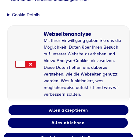
Cookie Details
Geretsried/Völs
, 27.10.2025
Webseitenanalyse
Mit Ihrer Einwilligung geben Sie uns die
Möglichkeit, Daten über Ihren Besuch
auf unserer Website zu erheben und
Die Wasserstoffanlage des
hierzu Analyse-Cookies einzusetzen.
Lebensmitteleinzelhändlers MPREIS in Völs /
Diese Daten helfen uns dabei zu
Tirol (AT) wechselt den Eigentümer: Nach
verstehen, wie die Webseiten genutzt
intensiven und erfolgreichen Verhandlungen
werden: Was funktioniert, was
werden die Elektrolyseanlage inklusive der
möglicherweise defekt ist und was wir
angeschlossenen Wasserstofftankstelle und
verbessern sollten.
Trailerabfüllung sowie das ansässige
Wasserstoff-Expertenteam vollständig von
Alles akzeptieren
der Tyczka Hydrogen GmbH übernommen.
„Die Übernahme markiert einen weiteren
Alles ablehnen
bedeutenden Schritt für die Tyczka Gruppe bei
der Produktion von grünem Wasserstoff“, so Dr.